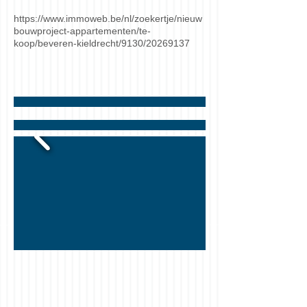
https://www.immoweb.be/nl/zoekertje/nieuw
bouwproject-appartementen/te-
koop/beveren-kieldrecht/9130/20269137